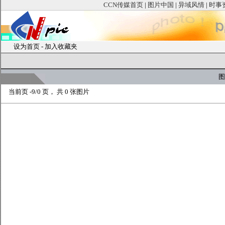
CCN传媒首页
|
图片中国
|
异域风情
|
时事
设为首页
-
加入收藏夹
图
当前页
-9/0 页， 共
0
张图片