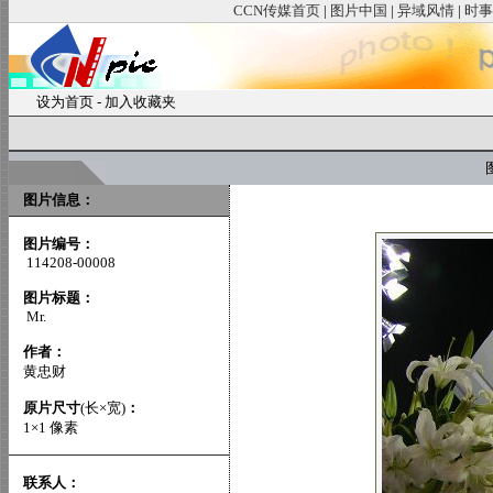
CCN传媒首页
|
图片中国
|
异域风情
|
时事
设为首页
-
加入收藏夹
图
图片信息：
图片编号：
114208-00008
图片标题：
Mr.
作者：
黄忠财
原片尺寸
(长×宽)
：
1×1 像素
联系人：