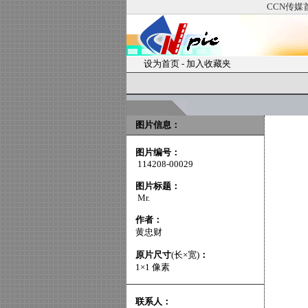
CCN传媒
设为首页
-
加入收藏夹
图片信息：
图片编号：
114208-00029
图片标题：
Mr.
作者：
黄忠财
原片尺寸
(长×宽)
：
1×1 像素
联系人：