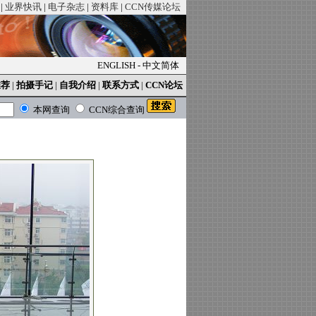
|
业界快讯
|
电子杂志
|
资料库
|
CCN传媒论坛
ENGLISH
-
中文简体
推荐
|
拍摄手记
|
自我介绍
|
联系方式
|
CCN论坛
本网查询
CCN综合查询