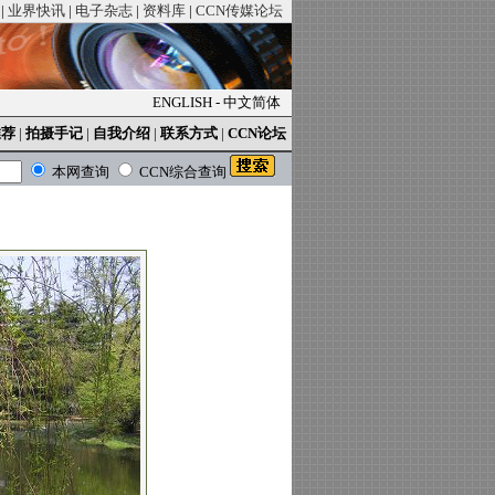
|
业界快讯
|
电子杂志
|
资料库
|
CCN传媒论坛
ENGLISH
-
中文简体
推荐
|
拍摄手记
|
自我介绍
|
联系方式
|
CCN论坛
本网查询
CCN综合查询