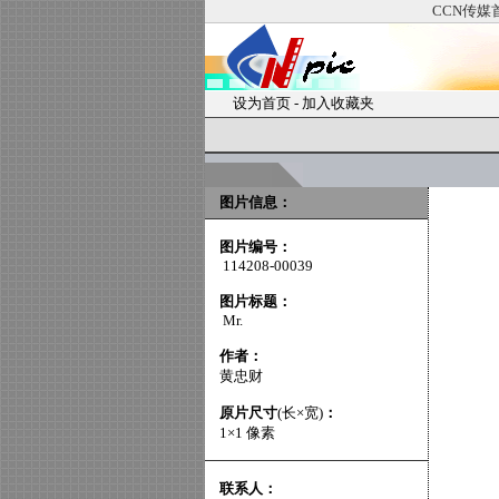
CCN传媒
设为首页
-
加入收藏夹
图片信息：
图片编号：
114208-00039
图片标题：
Mr.
作者：
黄忠财
原片尺寸
(长×宽)
：
1×1 像素
联系人：