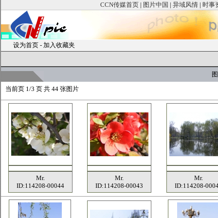
CCN传媒首页
|
图片中国
|
异域风情
|
时事
设为首页
-
加入收藏夹
图
当前页
1/3 页 共
44
张图片
Mr.
Mr.
Mr.
ID:114208-00044
ID:114208-00043
ID:114208-000